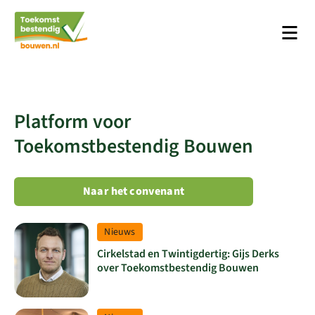
Men
Platform Toekomstbestendig Bouwen
Platform voor
Toekomstbestendig Bouwen
Naar het convenant
Lees meer over Cirkelstad en Twintigdertig: Gijs Derks over T
Bericht type
Nieuws
Cirkelstad en Twintigdertig: Gijs Derks
over Toekomstbestendig Bouwen