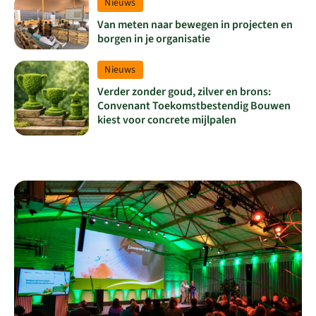
Lees meer over Van meten naar bewegen in projecten en borgen 
Bericht type
Nieuws
Van meten naar bewegen in projecten en
borgen in je organisatie
Lees meer over Verder zonder goud, zilver en brons: Convenan
Bericht type
Nieuws
Verder zonder goud, zilver en brons:
Convenant Toekomstbestendig Bouwen
kiest voor concrete mijlpalen