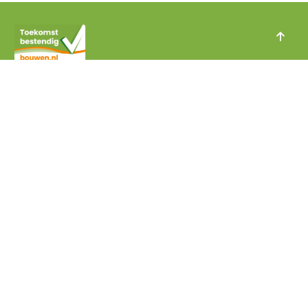
Met de juiste afspraken bouwen we aan de
toekomst van Nederland
Snel naar
Contact
Over Toekomstbestendig Bouwen
Meedoen
Veelgestelde Vragen
Partners
Nieuws