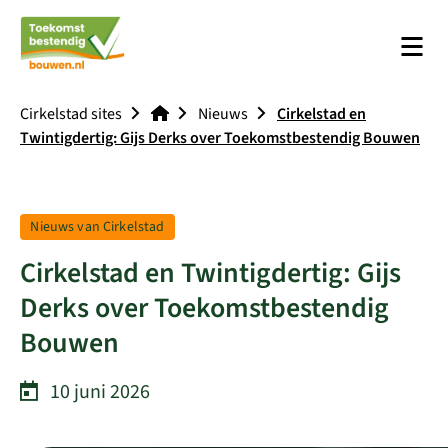
Men
Platform Toekomstbestendig Bouwen
Cirkelstad sites
Nieuws
Cirkelstad en
Twintigdertig: Gijs Derks over Toekomstbestendig Bouwen
Tag:
Nieuws van Cirkelstad
Cirkelstad en Twintigdertig: Gijs
Derks over Toekomstbestendig
Bouwen
10 juni 2026